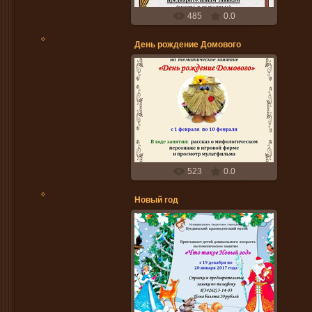
485
0.0
День рождение Домового
25.01.2017
Ojana
523
0.0
Новый год
19.12.2016
Ojana