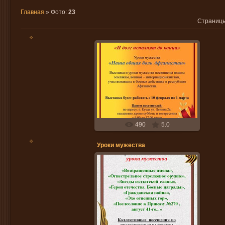
Главная
»
Фото
:
23
Страниц
13.02.2017
Ojana
490
5.0
Уроки мужества
25.01.2017
Ojana