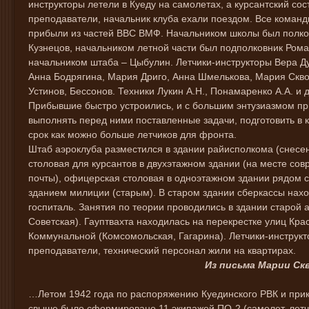
инструкторы летели в Куеду на самолетах, а курсантский сос
преподаватели, начальник клуба ехали поездом. Все коман
прибыли из частей ВВС ВМФ. Начальником школы был полко
Кузнецов, начальником летной части был подполковник Рома
начальником штаба – Цыбулин. Летчики-инструкторы Вера Д
Анна Бодрягина, Мария Дриго, Анна Шмелькова, Мария Скво
Устинов, Бессонов. Техники Лукин А.Н., Понамаренко А.А. и д
Прибывшие быстро устроились, и с большим энтузиазмом п
выполнять перед ними поставленные задачи, подготовить в 
срок как можно больше летчиков для фронта.
Штаб аэроклуба разместился в здании райисполкома (снесен
столовая для курсантов в двухэтажном здании (на месте со
почты), офицерская столовая в одноэтажном здании рядом 
зданием милиции (старым). В старом здании сберкассы нах
госпиталь. Занятия по теории проводились в здании старой а
Советская). Гауптвахта находилась на перекрестке улиц Кра
Коммунальной (Комсомольская, Гагарина). Летчики-инструкт
преподаватели, технический персонал жили на квартирах.
Из письма Марии Ск
…Летом 1942 года по распоряжению Куединского РВК и при
свыше было сформировано 11 экипажей ПО-2 (самолет, летч