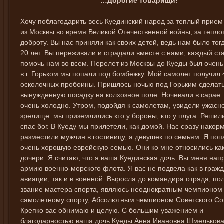
…Дорогие товарищи!
Хочу поблагодарить весь Куединский народ за теплый прием
из Москвы во время Великой Отечественной войны, за тепло
доброту. Вы нас приняли как своих детей, ведь нам было тогд
20 лет. Вы переживали и страдали вместе с нами, каждый ст
помочь нам во всем. Перелет из Москвы до Куеды был очен
в г. Горьком мы попали под бомбежку. Мой самолет получил 
осколочных пробоины. Пришлось ночью под Горьким сделат
вынужденную посадку на колхозное поле. Ночевали в сарае.
очень холодно. Утром, подойдя к самолетам, увидели ужасн
зрелище: мы приземлились кто у бороны, кто у плуга. Решили
спас бог. В Куеду мы прилетели, как домой. Нас сразу накор
разместили мужчин в гостиницу, а девушек по семьям. Я поп
очень хорошую еврейскую семью. Они ко мне относились как
дочери. Я считаю, что я ваша Куединская дочь. Вы меня нап
армию военно-морского флота. Я вас не подвела как в граж
авиации, так и в военной. Выросла до командира отряда, по
звание мастера спорта, являюсь неоднократным чемпионом
самолетному спорту, Абсолютным чемпионом Советского Со
Крепко вас обнимаю и целую. С большим уважением и
благодарностью ваша дочь Куеды Анна Ивановна Шмелькова.