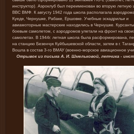
инструктор). Аэроклуб был переименован во вторую летную 
ВВС ВМФ. К августу 1942 года школа располагала аэродром
Куеде, Чернушке, Рабаке, Ершовке. Учебные эскадрильи и
авиамоторные мастерские находились в Чернушке. Курсанты
боевым самолетом, с аэродромов улетали на фронт на свои
самолетах. В 1944г. летная школа была расформирована, п
на станцию Безенчук Куйбышевской области, затем в г. Таганр
Вошла в состав 3-го ВМАУ (военно-морское авиационное у
Отрывок из письма А. И. Шмельковой, летчика - инс