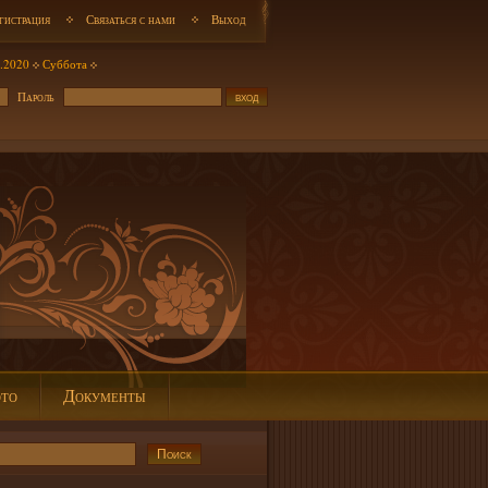
гистрация
Связаться с нами
Выход
.2020
Суббота
Пароль
то
Документы