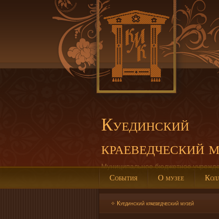
Куединский
краеведческий 
Муниципальное бюджетное учрежд
События
О музее
Кол
Куединский краеведческий музей