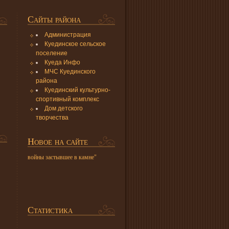
Сайты района
Администрация
Куединское сельское
поселение
Куеда Инфо
МЧС Куединского
района
Куединский культурно-
Выставка « Вспомним всех
спортивный комплекс
поименно»
Дом детского
Каталог "Коллекция платков"
творчества
Викторина " Мы сказку позвали
в музей"
Новое на сайте
Экскурсия виртуальная "Эхо
войны застывшее в камне"
Статистика