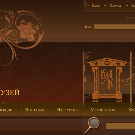
Вход
Профиль
Ре
28.11
Имя
музей
ение
лекции
Выставки
Экскурсии
Мероприятия
Фо